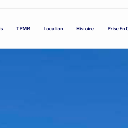
is
TPMR
Location
Histoire
Prise En 