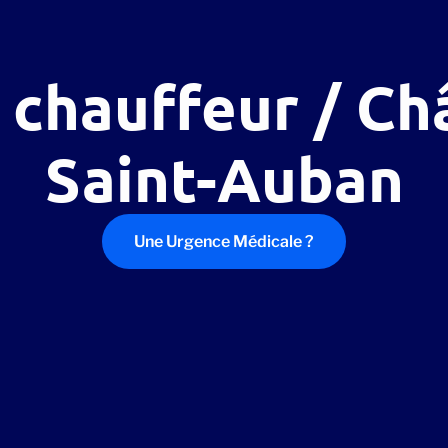
 chauffeur / C
Saint-Auban
Une Urgence Médicale ?