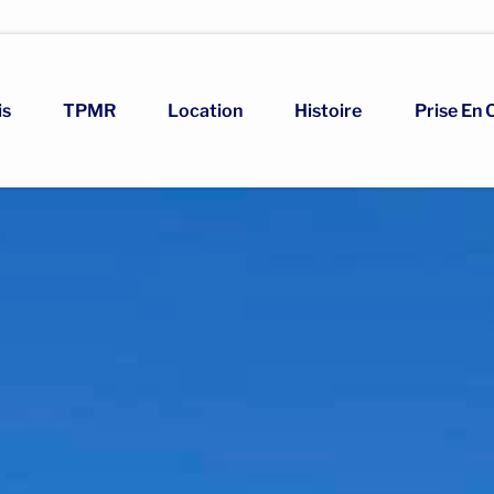
is
TPMR
Location
Histoire
Prise En 